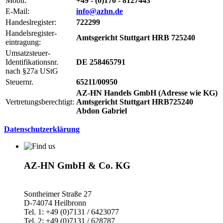
Mobil:
+49 - (0)170 - 8127443
E-Mail:
info@azhn.de
Handeslregister:
722299
Handelsregister-
Amtsgericht Stuttgart HRB 725240
eintragung:
Umsatzsteuer-
Identifikationsnr.
DE 258465791
nach §27a UStG
Steuernr.
65211/00950
AZ-HN Handels GmbH (Adresse wie KG)
Vertretungsberechtigt:
Amtsgericht Stuttgart HRB725240
Abdon Gabriel
Datenschutzerklärung
AZ-HN GmbH & Co. KG
Sontheimer Straße 27
D-74074 Heilbronn
Tel. 1: +49 (0)7131 / 6423077
Tel. 2: +49 (0)7131 / 628787